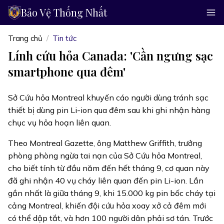
Bảo Vệ Thống Nhất
Trang chủ
Tin tức
Lính cứu hỏa Canada: 'Cần ngưng sạc
smartphone qua đêm'
Sở Cứu hỏa Montreal khuyến cáo người dùng tránh sạc
thiết bị dùng pin Li-ion qua đêm sau khi ghi nhận hàng
chục vụ hỏa hoạn liên quan.
Theo Montreal Gazette, ông Matthew Griffith, trưởng
phòng phòng ngừa tai nạn của Sở Cứu hỏa Montreal,
cho biết tính từ đầu năm đến hết tháng 9, cơ quan này
đã ghi nhận 40 vụ cháy liên quan đến pin Li-ion. Lần
gần nhất là giữa tháng 9, khi 15.000 kg pin bốc cháy tại
cảng Montreal, khiến đội cứu hỏa xoay xở cả đêm mới
có thể dập tắt, và hơn 100 người dân phải sơ tán. Trước