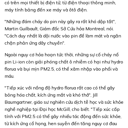
có trên mọi thiết bị điện tử, từ điện thoại thông minh,
máy tính bảng đến xe máy và ôtô điện.
"Những đám cháy do pin này gây ra rất khó dập tắt",
Martin Guilbault, Giám đốc Sở Cứu hỏa Montreal, nói.
"Cách duy nhất là dội nước vào pin để làm mát và ngăn
chặn phản ứng dây chuyền".
Ngoài nguy cơ hỏa hoạn tức thời, những sự cố cháy nổ
pin Li-ion còn giải phóng chất ô nhiễm có hại như hydro
florua và bụi mịn PM2.5, có thể xâm nhập vào phổi và
máu.
"Tiếp xúc với nồng độ hydro florua rất cao có thể gây
bỏng hóa chất, kích ứng mắt và khó thở", Jill
Baumgartner, giáo sư nghiên cứu dịch tễ học và sức khỏe
nghề nghiệp tại Đại học McGill, cho biết. "Tiếp xúc cấp
tính với PM2.5 có thể gây nhiều tác động đến sức khỏe,
từ kích ứng cổ họng, hen suyễn đến tăng nguy cơ đau