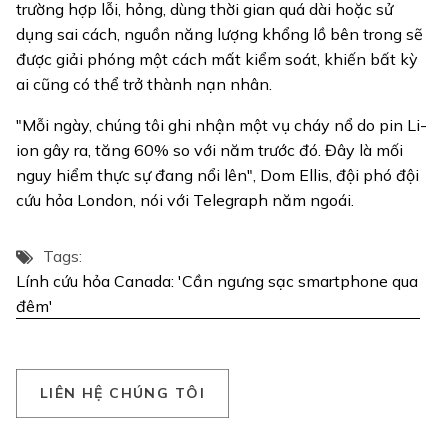
trường hợp lỗi, hỏng, dùng thời gian quá dài hoặc sử
dụng sai cách, nguồn năng lượng khổng lồ bên trong sẽ
được giải phóng một cách mất kiểm soát, khiến bất kỳ
ai cũng có thể trở thành nạn nhân.
"Mỗi ngày, chúng tôi ghi nhận một vụ cháy nổ do pin Li-
ion gây ra, tăng 60% so với năm trước đó. Đây là mối
nguy hiểm thực sự đang nổi lên", Dom Ellis, đội phó đội
cứu hỏa London, nói với Telegraph năm ngoái.
Tags:
Lính cứu hỏa Canada: 'Cần ngưng sạc smartphone qua
đêm'
L
I
Ê
N
H
Ệ
C
H
Ú
N
G
T
Ô
I