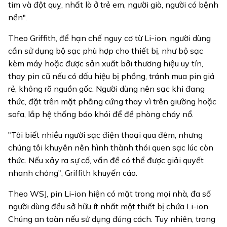
tim và đột quỵ, nhất là ở trẻ em, người già, người có bệnh
nền".
Theo Griffith, để hạn chế nguy cơ từ Li-ion, người dùng
cần sử dụng bộ sạc phù hợp cho thiết bị, như bộ sạc
kèm máy hoặc được sản xuất bởi thương hiệu uy tín,
thay pin cũ nếu có dấu hiệu bị phồng, tránh mua pin giá
rẻ, không rõ nguồn gốc. Người dùng nên sạc khi đang
thức, đặt trên mặt phẳng cứng thay vì trên giường hoặc
sofa, lắp hệ thống báo khói để đề phòng cháy nổ.
"Tôi biết nhiều người sạc điện thoại qua đêm, nhưng
chúng tôi khuyên nên hình thành thói quen sạc lúc còn
thức. Nếu xảy ra sự cố, vấn đề có thể được giải quyết
nhanh chóng", Griffith khuyến cáo.
Theo WSJ, pin Li-ion hiện có mặt trong mọi nhà, đa số
người dùng đều sở hữu ít nhất một thiết bị chứa Li-ion.
Chúng an toàn nếu sử dụng đúng cách. Tuy nhiên, trong