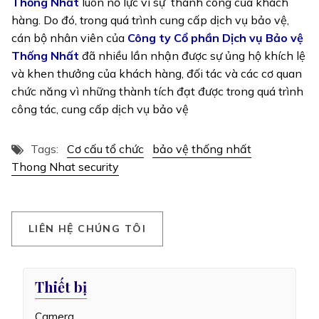
Thống Nhất
luôn nỗ lực vì sự thành công của khách
hàng. Do đó, trong quá trình cung cấp dịch vụ bảo vệ,
cán bộ nhân viên của
Công ty Cổ phần Dịch vụ Bảo vệ
Thống Nhất
đã nhiều lần nhận được sự ủng hộ khích lệ
và khen thưởng của khách hàng, đối tác và các cơ quan
chức năng vì những thành tích đạt được trong quá trình
công tác, cung cấp dịch vụ bảo vệ
Tags:
Cơ cấu tổ chức
bảo vệ thống nhất
Thong Nhat security
L
I
Ê
N
H
Ệ
C
H
Ú
N
G
T
Ô
I
Thiết bị
Camera