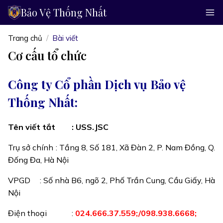
Bảo Vệ Thống Nhất
Trang chủ
Bài viết
Cơ cấu tổ chức
Công ty Cổ phần Dịch vụ Bảo vệ
Thống Nhất:
Tên viết tắt
: USS.JSC
Trụ sở chính
: Tầng 8, Số 181, Xã Đàn 2, P. Nam Đồng, Q.
Đống Đa, Hà Nội
VPGD
: Số nhà B6, ngõ 2, Phố Trần Cung, Cầu Giấy, Hà
Nội
Điện thoại
:
024.666.37.559;/098.938.6668;